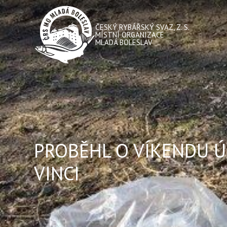
ČESKÝ RYBÁŘSKÝ SVAZ, Z. S.
MÍSTNÍ ORGANIZACE
MLADÁ BOLESLAV
PROBĚHL O VÍKENDU Ú
VINCI