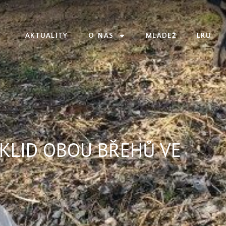
AKTUALITY
O NÁS
MLÁDEŽ
LRU
KLID OBOU BŘEHŮ VE