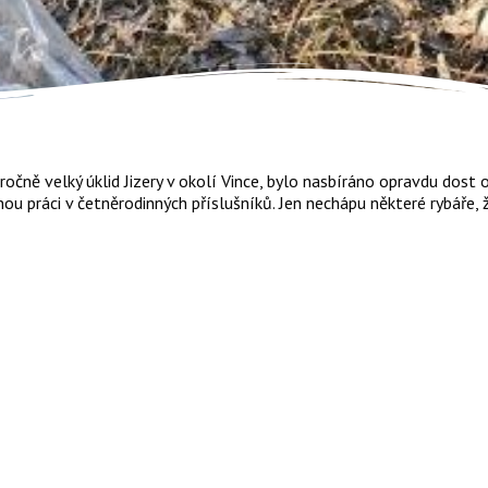
čně velký úklid Jizery v okolí Vince, bylo nasbíráno opravdu dost od
 práci v četněrodinných příslušníků. Jen nechápu některé rybáře, ž