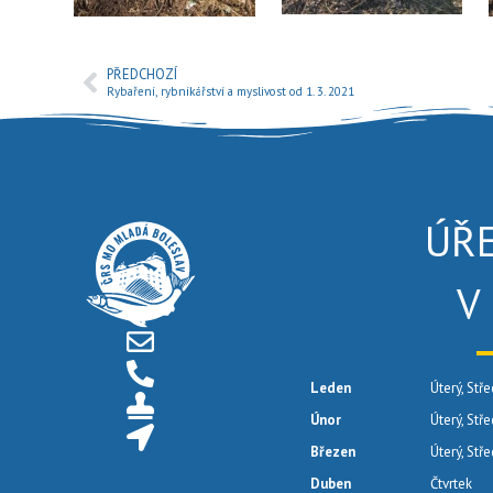
PŘEDCHOZÍ
Rybaření, rybníkářství a myslivost od 1. 3. 2021
ÚŘ
V
Leden
Úterý, Stře
Únor
Úterý, Stř
Březen
Úterý, Stř
Duben
Čtvrtek