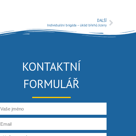
DALŠÍ
Individuální brigáda – úklid břehů Jizery
KONTAKTNÍ
FORMULÁŘ