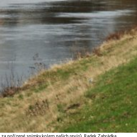
kujeme za pořízené snímky kolem našich revírů. Radek Zahrádka