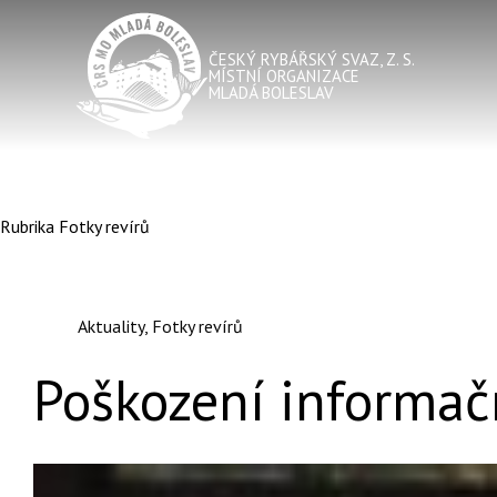
ČESKÝ RYBÁŘSKÝ SVAZ, Z. S.
MÍSTNÍ ORGANIZACE
MLADÁ BOLESLAV
Rubrika
Fotky revírů
Aktuality
,
Fotky revírů
Poškození informač