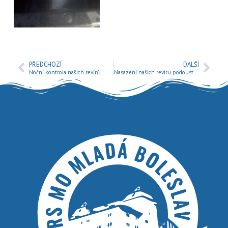
PŘEDCHOZÍ
DALŠÍ
Noční kontrola našich revírů
Nasazení našich revíru podouství a tlouštěm