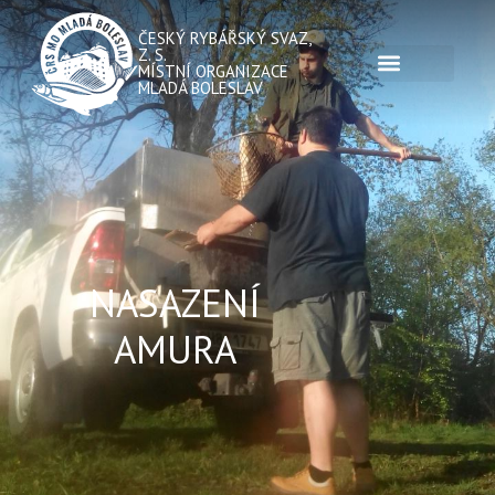
ČESKÝ RYBÁŘSKÝ SVAZ,
Z. S.
MÍSTNÍ ORGANIZACE
MLADÁ BOLESLAV
NASAZENÍ
AMURA