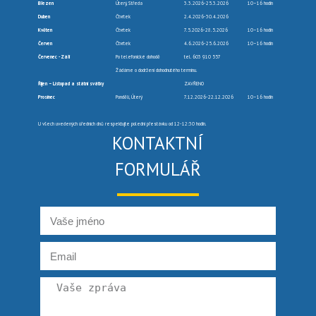
Březen
Úterý, Středa
3.3.2026-25.3.2026
10–16 hodin
Duben
Čtvrtek
2.4.2026-30.4.2026
Květen
Čtvrtek
7.5.2026-28.5.2026
10–16 hodin
Červen
Čtvrtek
4.6.2026-25.6.2026
10–16 hodin
Červenec -Září
Po telefonické dohodě
tel. 603 910 557
Žádáme o dodržení dohodnutého termínu.
Říjen – Listopad a státní svátky
ZAVŘENO
Prosinec
Pondělí, Úterý
7.12.2026-22.12.2026
10–16 hodin
U všech uvedených úředních dnů respektujte polední přestávku od 12-12:30 hodin.
KONTAKTNÍ
FORMULÁŘ