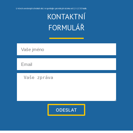
U všech uvedených úředních dnů respektujte polední přestávku od 12-12:30 hodin.
KONTAKTNÍ
FORMULÁŘ
ODESLAT