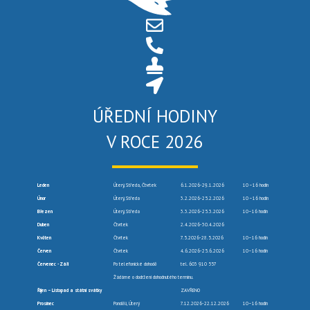
ÚŘEDNÍ HODINY
V ROCE 2026
Leden
Úterý, Středa, Čtvrtek
6.1.2026-29.1.2026
10 –16 hodin
Únor
Úterý, Středa
3.2.2026-25.2.2026
10 –16 hodin
Březen
Úterý, Středa
3.3.2026-25.3.2026
10–16 hodin
Duben
Čtvrtek
2.4.2026-30.4.2026
Květen
Čtvrtek
7.5.2026-28.5.2026
10–16 hodin
Červen
Čtvrtek
4.6.2026-25.6.2026
10–16 hodin
Červenec -Září
Po telefonické dohodě
tel. 603 910 557
Žádáme o dodržení dohodnutého termínu.
Říjen – Listopad a státní svátky
ZAVŘENO
Prosinec
Pondělí, Úterý
7.12.2026-22.12.2026
10–16 hodin