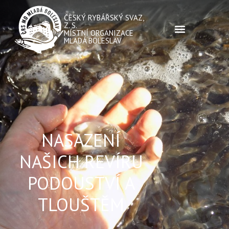
ČESKÝ RYBÁŘSKÝ SVAZ,
Z. S.
MÍSTNÍ ORGANIZACE
MLADÁ BOLESLAV
NASAZENÍ
NAŠICH REVÍRU
PODOUSTVÍ A
TLOUŠTĚM